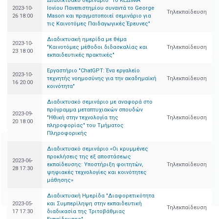
Διαδικτυακό σεμινάριο "Το ΚΕΔΙΜΑ
2023-10-
Ιονίου Πανεπιστημίου συναντά το George
Τηλεκπαίδευση
26 18:00
Mason και πραγματοποιεί σεμινάριο για
τις Καινοτόμες Παιδαγωγικές Έρευνες"
Διαδικτυακή ημερίδα με θέμα
2023-10-
"Καινοτόμες μέθοδοι διδασκαλίας και
Τηλεκπαίδευση
23 18:00
εκπαιδευτικές πρακτικές"
Εργαστήριο "ChatGPT: Ένα εργαλείο
2023-10-
τεχνητής νοημοσύνης για την ακαδημαϊκή
Τηλεκπαίδευση
16 20:00
κοινότητα"
Διαδικτυακό σεμινάριο με αναφορά στο
πρόγραμμα μεταπτυχιακών σπουδών
2023-09-
"Ηθική στην τεχνολογία της
Τηλεκπαίδευση
20 18:00
πληροφορίας" του Τμήματος
Πληροφορικής
Διαδικτυακό σεμινάριο «Οι κρυμμένες
προκλήσεις της εξ αποστάσεως
2023-06-
εκπαίδευσης: Υποστήριξη φοιτητών,
Τηλεκπαίδευση
28 17:30
ψηφιακές τεχνολογίες και κοινότητες
μάθησης»
Διαδικτυακή Ημερίδα "Διαφορετικότητα
2023-05-
και Συμπερίληψη στην εκπαιδευτική
Τηλεκπαίδευση
17 17:30
διαδικασία της Τριτοβάθμιας