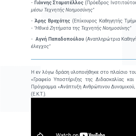
-
Γιάννης Σταματέλλος
(Πρόεδρος Ινστιτούτου 
μέσω Τεχνητής Νοημοσύνης"
-
Άρης Βραχάτης
(Επίκουρος Καθηγητής Τμήμα
-
"Ηθικά Ζητήματα της Τεχνητής Νοημοσύνης"
-
Αγνή Παπαδοπούλου
(Αναπληρώτρια Καθηγήτ
έλεγχος"
Η εν λόγω δράση υλοποιήθηκε στο πλαίσιο του
«Γραφείο Υποστήριξης της Διδασκαλίας και
Πρόγραμμα «Ανάπτυξη Ανθρώπινου Δυναμικού, 
(Ε.Κ.Τ.).