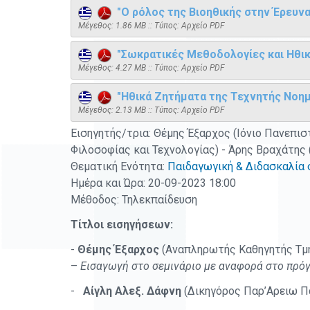
"Ο ρόλος της Βιοηθικής στην Έρευνα.
Mέγεθος: 1.86 MB :: Τύπος: Αρχείο PDF
"Σωκρατικές Μεθοδολογίες και Ηθικ
Mέγεθος: 4.27 MB :: Τύπος: Αρχείο PDF
"Ηθικά Ζητήματα της Τεχνητής Νοημ
Mέγεθος: 2.13 MB :: Τύπος: Αρχείο PDF
Εισηγητής/τρια: Θέμης Έξαρχος (Ιόνιο Πανεπισ
Φιλοσοφίας και Τεχνολογίας) - Άρης Βραχάτης 
Θεματική Ενότητα:
Παιδαγωγική & Διδασκαλία 
Ημέρα και Ώρα: 20-09-2023 18:00
Μέθοδος: Τηλεκπαίδευση
Τίτλοι εισηγήσεων:
-
Θέμης Έξαρχος
(Αναπληρωτής Καθηγητής Τμή
–
Εισαγωγή στο σεμινάριο με αναφορά στο πρό
-
Αίγλη Αλεξ. Δάφνη
(Δικηγόρος Παρ’Αρειω Πάγ