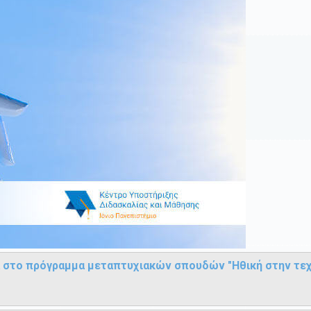
 στο πρόγραμμα μεταπτυχιακών σπουδών "Ηθική στην τεχ