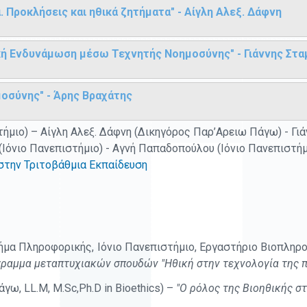
 Προκλήσεις και ηθικά ζητήματα" - Αίγλη Αλεξ. Δάφνη
ή Ενδυνάμωση μέσω Τεχνητής Νοημοσύνης" - Γιάννης Στ
οσύνης" - Άρης Βραχάτης
τήμιο) – Αίγλη Αλεξ. Δάφνη (Δικηγόρος Παρ’Αρειω Πάγω) - Γ
(Ιόνιο Πανεπιστήμιο) - Αγνή Παπαδοπούλου (Ιόνιο Πανεπιστήμ
στην Τριτοβάθμια Εκπαίδευση
μα Πληροφορικής, Ιόνιο Πανεπιστήμιο, Εργαστήριο Βιοπληρ
γραμμα μεταπτυχιακών σπουδών "Ηθική στην τεχνολογία της 
ω, LL.M, M.Sc,Ph.D in Bioethics) –
"Ο ρόλος της Βιοηθικής σ