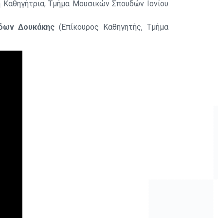
η Καθηγήτρια, Τμήμα Μουσικών Σπουδών Ιονίου
ίδων Δουκάκης
(Επίκουρος Καθηγητής, Τμήμα