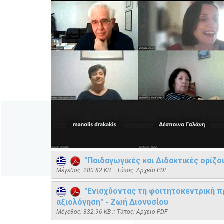
"Παιδαγωγικές και Διδακτικές ορίζο
Mέγεθος: 280.82 KB :: Τύπος: Αρχείο PDF
"Ενισχύοντας τη φοιτητοκεντρική πρ
αξιολόγηση" - Ζωή Διονυσίου
Mέγεθος: 332.96 KB :: Τύπος: Αρχείο PDF