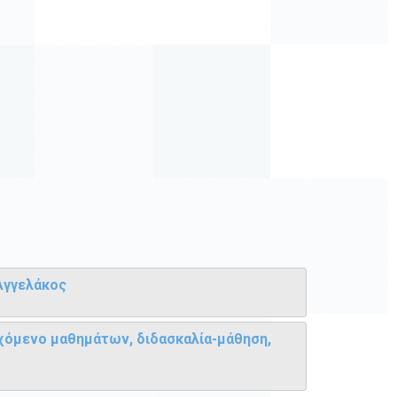
Αγγελάκος
εχόμενο μαθημάτων, διδασκαλία-μάθηση,