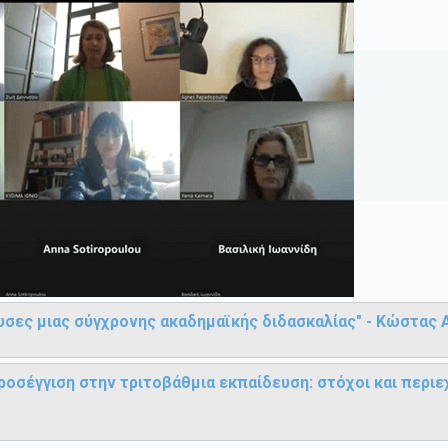
υσες μιας σύγχρονης ακαδημαϊκής διδασκαλίας" - Κώστας 
οσέγγιση στην τριτοβάθμια εκπαίδευση: στόχοι και περι