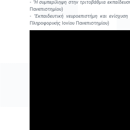
-
"Η συμπερίληψη στην τριτοβάθμια εκπαίδευση
Πανεπιστημίου)
-
"Εκπαιδευτική νευροεπιστήμη και ενίσχυση
Πληροφορικής Ιονίου Πανεπιστημίου)