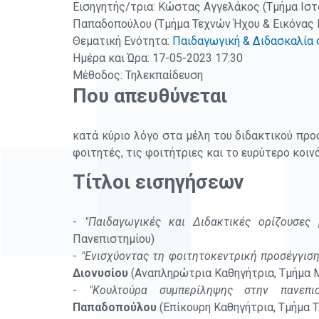
Εισηγητής/τρια: Κώστας Αγγελάκος (Τμήμα Ιστο
Παπαδοπούλου (Τμήμα Τεχνών Ήχου & Εικόνας Ι
Θεματική Ενότητα:
Παιδαγωγική & Διδασκαλία 
Ημέρα και Ώρα: 17-05-2023 17:30
Μέθοδος: Τηλεκπαίδευση
Που απευθύνεται
κατά κύριο λόγο στα μέλη του διδακτικού πρ
φοιτητές, τις φοιτήτριες και το ευρύτερο κοινό
Τίτλοι εισηγήσεων
-
"Παιδαγωγικές και Διδακτικές ορίζουσες 
Πανεπιστημίου)
-
"Ενισχύοντας τη φοιτητοκεντρική προσέγγιση
Διονυσίου
(Αναπληρώτρια Καθηγήτρια, Τμήμα 
-
"Κουλτούρα συμπερίληψης στην πανεπι
Παπαδοπούλου
(Επίκουρη Καθηγήτρια, Τμήμα 