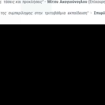
: τάσεις και προκλήσεις"
-
Μίτσυ
Ακογιούνογλου
(Επίκουρ
 της συμπερίληψης στην τριτοβάθμια εκπαίδευση"
-
Σπυρ