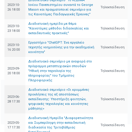
Διαδικτυακό σεμινάριο "Το ΚΕΔΙΜΑ
2023-10-
Ιονίου Πανεπιστημίου συναντά το George
Τηλεκπαίδευση
26 18:00
Mason και πραγματοποιεί σεμινάριο για
τις Καινοτόμες Παιδαγωγικές Έρευνες"
Διαδικτυακή ημερίδα με θέμα
2023-10-
"Καινοτόμες μέθοδοι διδασκαλίας και
Τηλεκπαίδευση
23 18:00
εκπαιδευτικές πρακτικές"
Εργαστήριο "ChatGPT: Ένα εργαλείο
2023-10-
τεχνητής νοημοσύνης για την ακαδημαϊκή
Τηλεκπαίδευση
16 20:00
κοινότητα"
Διαδικτυακό σεμινάριο με αναφορά στο
πρόγραμμα μεταπτυχιακών σπουδών
2023-09-
"Ηθική στην τεχνολογία της
Τηλεκπαίδευση
20 18:00
πληροφορίας" του Τμήματος
Πληροφορικής
Διαδικτυακό σεμινάριο «Οι κρυμμένες
προκλήσεις της εξ αποστάσεως
2023-06-
εκπαίδευσης: Υποστήριξη φοιτητών,
Τηλεκπαίδευση
28 17:30
ψηφιακές τεχνολογίες και κοινότητες
μάθησης»
Διαδικτυακή Ημερίδα "Διαφορετικότητα
2023-05-
και Συμπερίληψη στην εκπαιδευτική
Τηλεκπαίδευση
17 17:30
διαδικασία της Τριτοβάθμιας