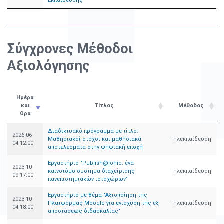
Εκπαίδευσης"
Σύγχρονες Μέθοδοι
Αξιολόγησης
Ημέρα
και
Τίτλος
Μέθοδος
Ώρα
Διαδικτυακό πρόγραμμα με τίτλο:
2026-06-
Μαθησιακοί στόχοι και μαθησιακά
Τηλεκπαίδευση
04 12:00
αποτελέσματα στην ψηφιακή εποχή
Εργαστήριο "Publish@Ionio: ένα
2023-10-
καινοτόμο σύστημα διαχείρισης
Τηλεκπαίδευση
09 17:00
πανεπιστημιακών ιστοχώρων"
Εργαστήριο με θέμα "Αξιοποίηση της
2023-10-
Πλατφόρμας Moodle για ενίσχυση της εξ
Τηλεκπαίδευση
04 18:00
αποστάσεως διδασκαλίας"