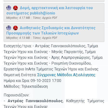
Δομή, αρχιτεκτονική και λειτουργία του
συστήματος publish@ionio
Mέγεθος: 4.17 MB :: Τύπος: Αρχείο PDF
Αισθητικός Σχεδιασμός και Δυνατότητες
Προσαρμογής των Τελικών Ιστοχώρων
Mέγεθος: 4.13 MB :: Τύπος: Αρχείο PDF
Εισηγητής/τρια: - Αντρέας Γιαννακουλόπουλος, Τμήμα
Τεχνών Ήχου και Εικόνας - Μηνάς Περγαντής, Τμήμα
Τεχνών Ήχου και Εικόνας - Άρης Λαμπρογεώργος, Τμήμα
Τεχνών Ήχου και Εικόνας - Ρουμπίνη Οικονομίδου,
Εργαστήριο InArts Τμήματος Τεχνών Ήχου και Εικόνας
Θεματική Ενότητα:
Σύγχρονες Μέθοδοι Αξιολόγησης
Ημέρα και Ώρα: 09-10-2023 17:00
Μέθοδος: Τηλεκπαίδευση
Παρουσιάζουν:
-
Αντρέας Γιαννακουλόπουλος
, Καθηγητής Τμήματος
Τεχνών Ήχου και Εικόνας