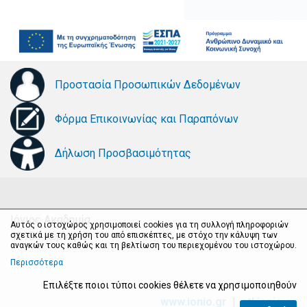
Προστασία Προσωπικών Δεδομένων
Φόρμα Επικοινωνίας και Παραπόνων
Δήλωση Προσβασιμότητας
Ιόνιος Ακαδημία
Αυτός ο ιστοχώρος χρησιμοποιεί cookies για τη συλλογή πληροφοριών
49100 Κέρκυρα
σχετικά με τη χρήση του από επισκέπτες, με στόχο την κάλυψη των
αναγκών τους καθώς και τη βελτίωση του περιεχομένου του ιστοχώρου.
Περισσότερα
Επιλέξτε ποιοι τύποι cookies θέλετε να χρησιμοποιηθούν
www.ionio.gr
|
ctl.ionio.gr