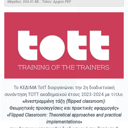
Mέγεθος: 354.41 KB :: Τύπος: Αρχείο PDF
Το ΚΕΔΙΜΑ ΤοtT διοργανώνει την 2η διαδικτυακή
συνάντηση TΟΤT ακαδημαϊκού έτους 2023-2024 με τίτλο:
«Ανεστραμμένη τάξη (flipped classroom):
Θεωρητικές προσεγγίσεις και πρακτικές εφαρμογές»
«Flipped Classroom: Theoretical approaches and practical
implementations»