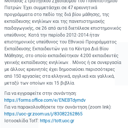
Μονάδας Στρατηγικού Σχεδιασμού του Πανεπιστημίου
Πατρών. Έχει συμμετάσχει σε 47 ερευνητικά
προγράμματα στο πεδίο της διά βίου μάθησης, της
εκπαίδευσης ενηλίκων και της πανεπιστημιακής
παιδαγωγικής, σε 26 από αυτά διετέλεσε επιστημονικός
υπεύθυνος. Κατά την περίοδο 2012-2014 ήταν
επιστημονικός υπεύθυνος του Εθνικού Προγράμματος
Εκπαίδευσης Εκπαιδευτών για τα Κέντρα Διά Βίου
Μάθησης, στο οποίο εκπαιδεύτηκαν 4.200 εκπαιδευτές
γενικής εκπαίδευσης ενηλίκων. . Μόνος ή σε συνεργασία
με άλλους ερευνητές έχει δημοσιεύσει περισσότερες
από 150 εργασίες στα ελληνικά, αγγλικά και γαλλικά,
μεταξύ των οποίων και 15 βιβλία.
Για να εγγραφείτε στην συνάντηση:
https://forms.office.com/e/ENEBTdymdv
Για να παρακολουθήσετε την συνάντηση (zoom link):
https://uoc-gr.zoom.us/j/83082262865
Iστοσελίδα ΤοtΤ:
https://tott.uoc.gr